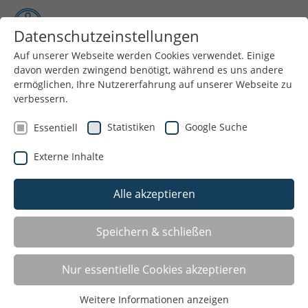
Datenschutzeinstellungen
Auf unserer Webseite werden Cookies verwendet. Einige
davon werden zwingend benötigt, während es uns andere
Menü
ermöglichen, Ihre Nutzererfahrung auf unserer Webseite zu
verbessern.
Stadtsportbund
Statistiken
Google Suche
Essentiell
Kein anderes gesellschaftliches Subsystem ist so
Externe Inhalte
ausdifferenziert wie die Organisation des Sports.
Vereine, Verbände und Bünde auf der einen Seite aber
Alle akzeptieren
auch staatliche Institutionen, Behörden und Ämter auf
der anderen Seite kümmern sich um die Belange des
Sports. Für den Außenstehenden ist es nicht immer
Speichern & schließen
leicht, sich in diesen Organisationsstrukturen zurecht
zu finden. Der Stadtsportbund Bielefeld e.V. vertritt als
Nur essentielle Cookies akzeptieren
Dachorganisation der nichtstaatlichen sportlichen
Selbstverwaltung die in Bielefeld ansässigen Vereine
Weitere Informationen anzeigen