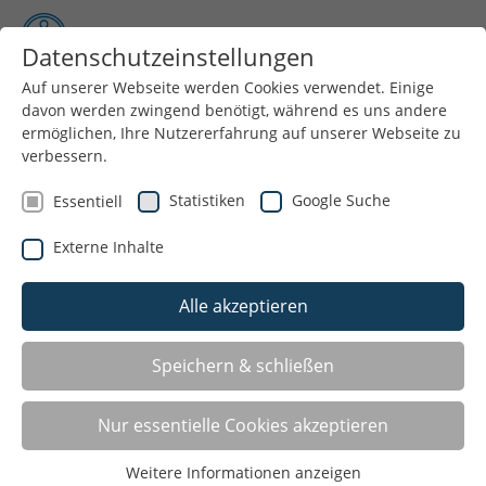
Datenschutzeinstellungen
Auf unserer Webseite werden Cookies verwendet. Einige
davon werden zwingend benötigt, während es uns andere
Menü
ermöglichen, Ihre Nutzererfahrung auf unserer Webseite zu
verbessern.
Bestandserhebung LSB
Statistiken
Google Suche
Essentiell
Jährlich können Vereine die aktuellen Mitgliedszahlen
Externe Inhalte
(Bestandserhebung) online über die
Vereinsverwaltung an den Landessportbund NRW
Alle akzeptieren
melden. Die Erfassung der Daten ist bis zum 28.
Februar möglich.
Speichern & schließen
Als zentrales Instrument des organisierten Sports
dient die Bestandserhebung nicht nur dazu, die Zahl
Nur essentielle Cookies akzeptieren
der Vereinsmitglieder in NRW zu ermitteln, sondern sie
dient der Sportentwicklung insgesamt.
Weitere Informationen anzeigen