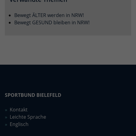
eines Analyseberichts darüber, wie es
der Website geht. Die erhobenen Daten
Bewegt ÄLTER werden in NRW!
umfassen die Anzahl der Besucher, die
Quelle, aus der sie stammen, und die
Bewegt GESUND bleiben in NRW!
Seiten in anonymisierter Form.
Name
_dc_gtm_UA-101278931-2
Anbieter
Google Analytics
Laufzeit
1 Minute
Dieser Cookie identifiziert die Besucher
nach Alter, Geschlecht oder Interessen
SPORTBUND BIELEFELD
Zweck
und nutzt dazu den DoubleClick des
Google Tag Manager, um die gezielte
Kontakt
Anzeigenplatzierung zu vereinfachen.
Leichte Sprache
Englisch
Name
_ga_TY32P9V88N