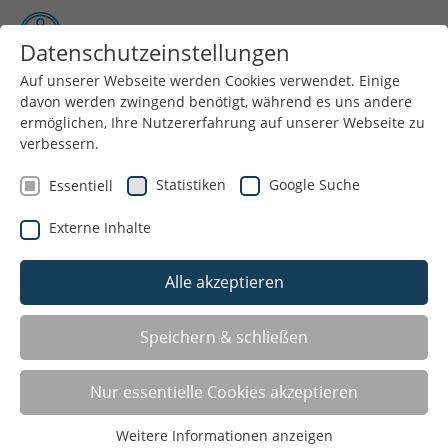
Datenschutzeinstellungen
Auf unserer Webseite werden Cookies verwendet. Einige
davon werden zwingend benötigt, während es uns andere
Menü
ermöglichen, Ihre Nutzererfahrung auf unserer Webseite zu
verbessern.
LSB-Programme
Statistiken
Google Suche
Essentiell
Handeln im Sport...
Externe Inhalte
Der Stadtsportbund Bielefeld e.V. und seine
Alle akzeptieren
Sportjugend handeln und richten ihre Maßnahmen
und Projekte unter anderem nach den 4 großen
Speichern & schließen
Handlungsprogrammen des LSB NRW aus. Zur
Umsetzung sind qualifizierte Fachkräfte mit diesen
Aufgauben betraut.
Nur essentielle Cookies akzeptieren
» SPITZENSPORT fördern in NRW!
Weitere Informationen anzeigen