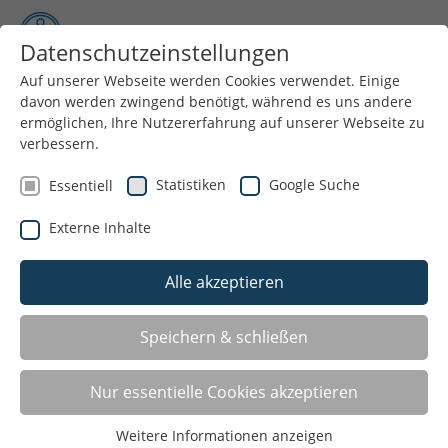
Datenschutzeinstellungen
Auf unserer Webseite werden Cookies verwendet. Einige
davon werden zwingend benötigt, während es uns andere
Menü
ermöglichen, Ihre Nutzererfahrung auf unserer Webseite zu
verbessern.
Schnellzugriff
Statistiken
Google Suche
Essentiell
Externe Inhalte
Bewegungskita Purzelbaum
Luisenrealschule
Alle akzeptieren
OGS Am Homersen
OGS Brake
Jugendtreff MobySports
Speichern & schließen
Jugendtreff Walde
Jugendtreff 4You
Nur essentielle Cookies akzeptieren
Weitere Informationen anzeigen