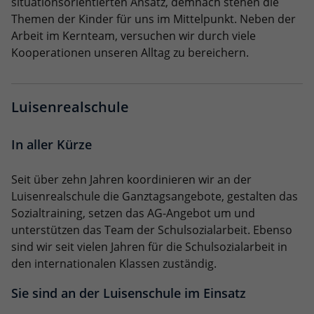
situationsorientierten Ansatz, demnach stehen die
Themen der Kinder für uns im Mittelpunkt. Neben der
Anbieter
Google LLC
Arbeit im Kernteam, versuchen wir durch viele
Kooperationen unseren Alltag zu bereichern.
Laufzeit
2 Jahre
Wird verwendet, um den Sitzungsstatus
Zweck
zu erhalten.
Luisenrealschule
In aller Kürze
Seit über zehn Jahren koordinieren wir an der
Luisenrealschule die Ganztagsangebote, gestalten das
Sozialtraining, setzen das AG-Angebot um und
unterstützen das Team der Schulsozialarbeit. Ebenso
sind wir seit vielen Jahren für die Schulsozialarbeit in
den internationalen Klassen zuständig.
Sie sind an der Luisenschule im Einsatz