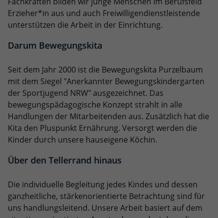
Fachkräften bilden wir junge Menschen im Berufsfeld
eines Analyseberichts darüber, wie es
Erzieher*in aus und auch Freiwilligendienstleistende
der Website geht. Die erhobenen Daten
umfassen die Anzahl der Besucher, die
unterstützen die Arbeit in der Einrichtung.
Quelle, aus der sie stammen, und die
Darum Bewegungskita
Seiten in anonymisierter Form.
Seit dem Jahr 2000 ist die Bewegungskita Purzelbaum
Name
_dc_gtm_UA-101278931-2
mit dem Siegel "Anerkannter Bewegungskindergarten
der Sportjugend NRW" ausgezeichnet. Das
Anbieter
Google Analytics
bewegungspädagogische Konzept strahlt in alle
Handlungen der Mitarbeitenden aus. Zusätzlich hat die
Laufzeit
1 Minute
Kita den Pluspunkt Ernährung. Versorgt werden die
Kinder durch unsere hauseigene Köchin.
Dieser Cookie identifiziert die Besucher
nach Alter, Geschlecht oder Interessen
Über den Tellerrand hinaus
Zweck
und nutzt dazu den DoubleClick des
Google Tag Manager, um die gezielte
Anzeigenplatzierung zu vereinfachen.
Die individuelle Begleitung jedes Kindes und dessen
ganzheitliche, stärkenorientierte Betrachtung sind für
uns handlungsleitend. Unsere Arbeit basiert auf dem
Name
_ga_TY32P9V88N